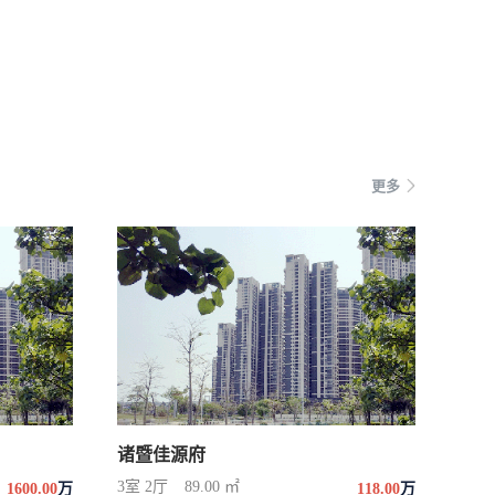
更多
诸暨佳源府
3室 2厅
89.00 ㎡
1600.00
万
118.00
万