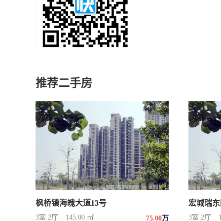
推荐二手房
枫桥镇海魄大道13号
宏城瑞东
3室 2厅
145.00 ㎡
3室 2厅
75.00
万