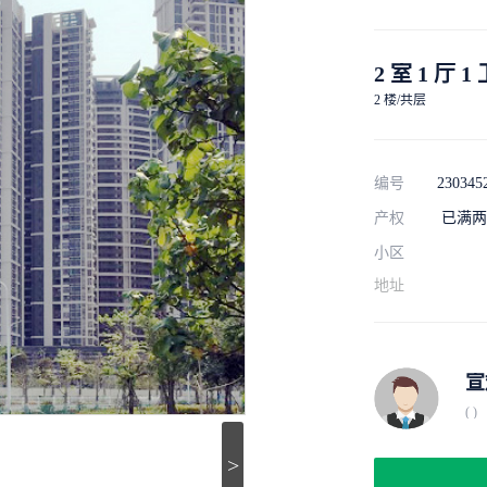
2 室 1 厅 1
2 楼/共层
编号
230345
产权
已满两
小区
地址
宣
( )
>