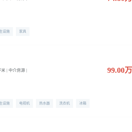
生设施
家具
99.00
 平米 | 中介房源 |
生设施
电视机
热水器
洗衣机
冰箱