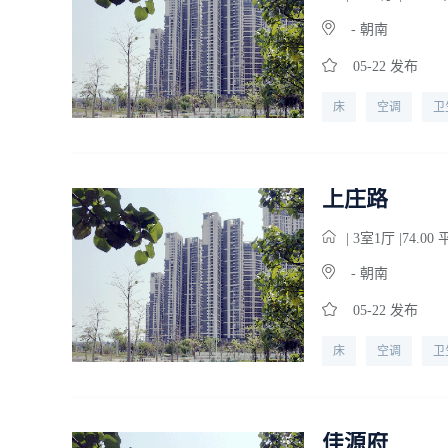
- 朝南
05-22 发布
床
空调
卫
上庄路
| 3
室
1
厅 |74.00
- 朝南
05-22 发布
床
空调
卫
佳源府