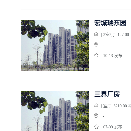
宏城瑞东园
| 3
室
2
厅 |127.0
-
10-13 发布
三界厂房
|
室
厅 |3210.00
-
07-09 发布