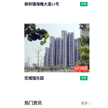
枫桥镇海魄大道13号
在售
万
237.00万
宏城瑞东园
在售
万
热门资讯
更多