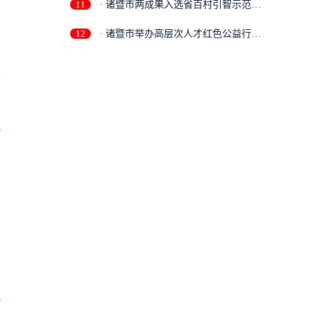
11
· 诸暨市两成果入选省百村引智示范项
目
12
· 诸暨市举办高层次人才红色公益行活
动
万
万