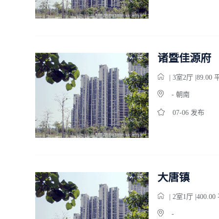
诸暨佳源府
| 3
室
2
厅 |89.00
- 朝南
07-06 发布
大唐镇
| 2
室
1
厅 |400.0
-