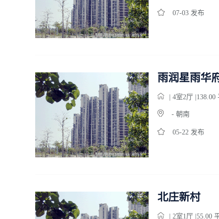
07-03 发布
雨润星雨华
| 4
室
2
厅 |138.0
- 朝南
05-22 发布
北庄新村
| 2
室
1
厅 |55.00