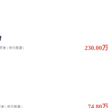
府
230.00
0 平米 | 中介房源 |
74.80
 平米 | 中介房源 |