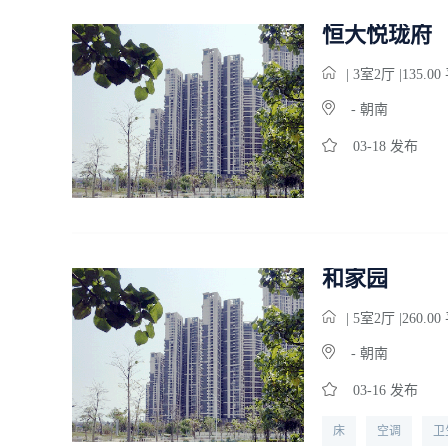
恒大悦珑府
| 3
室
2
厅 |135.0
- 朝南
03-18 发布
和家园
| 5
室
2
厅 |260.0
- 朝南
03-16 发布
床
空调
卫