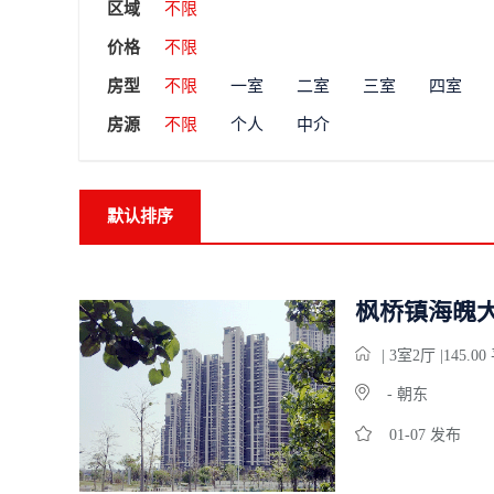
区域
不限
价格
不限
房型
不限
一室
二室
三室
四室
房源
不限
个人
中介
默认排序
枫桥镇海魄大
| 3
室
2
厅 |145.0
- 朝东
01-07 发布