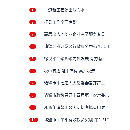
1
· 一道新工艺滤出放心水
2
· 征兵工作全面启动
3
· 高层次人才创业企业有了服务专员
万
4
· 诸暨经济开发区行政服务中心今启用
5
· 徐良平：聚焦聚力抓发展 有力有效
稳增...
6
· 稳中有进 进中有优 高开稳走
7
· 诸暨市十七届人大常委会召开第二十
二...
8
· 诸暨市政协召开十四届第十次常委会
议
9
· 2019年诸暨市公务员招考拟录用对象
名...
万
10
· 诸暨市上半年有效投资实现“半年红”