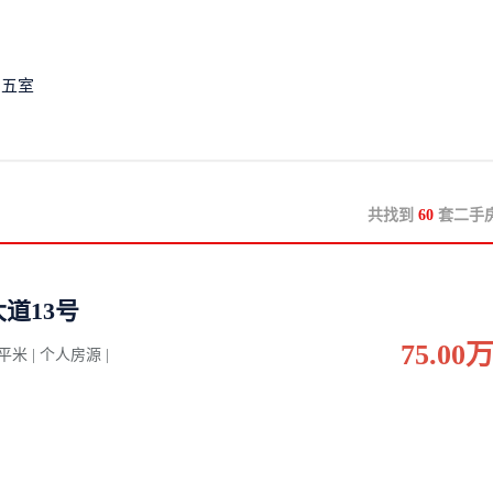
五室
共找到
60
套二手
道13号
75.00
0 平米 | 个人房源 |