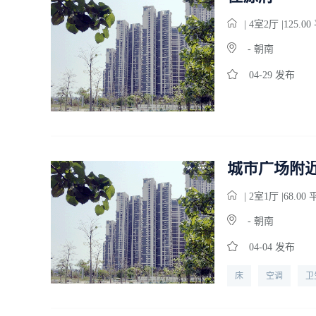
| 4
室
2
厅 |125.0
- 朝南
04-29 发布
城市广场附
| 2
室
1
厅 |68.00
- 朝南
04-04 发布
床
空调
卫