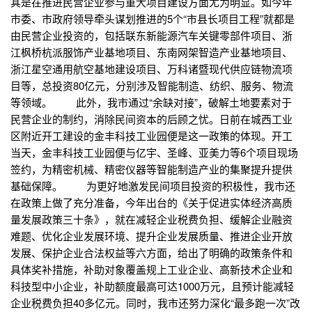
其是在推进民营企业参与重大项目建设方面尤为明显。如今年
市委、市政府领导牵头谋划推进的5个“市县长项目工程”就都是
由民营企业投资的，包括联东新能源汽车关键零部件项目、浙
江枫桥杭派服饰产业基地项目、东南网架智造产业基地项目、
浙江星空通用航空基地建设项目、万科诸暨现代供应链物流项
目等，总投资80亿元，分别涉及智能制造、纺织、服务、物流
等领域。 此外，我市通过“余缺对接”，破解土地要素对于
民营企业的制约，消除民间资本的后顾之忧。日前在城西工业
区附近开工建设的金丰科技工业园便是这一政策的体现。开工
当天，金丰科技工业园便与亿宇、圣峰、亚美力等6个项目现场
签约，为精密机械、精密仪器等智能制造产业的集聚提升提供
基础保障。 为更好地激发民间项目投资的积极性，我市还
在政策上做了充分准备，今年出台的《关于促进实体经济高质
量发展政策三十条》，就在减轻企业税费负担、缓解企业融资
难题、优化企业发展环境、提升企业发展质量、推进企业开放
发展、保护企业合法权益等六方面，给出了明确的政策条件和
具体奖补措施，补助对象覆盖规上工业企业、高新技术企业和
科技型中小企业，补助额度最高可达1000万元，且预计能减轻
企业税费负担40多亿元。同时，我市还努力深化“最多跑一次”改